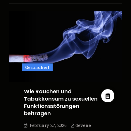
–
Der
ideale
Ort
für
eine
professionelle
Ausbildung
zum
Gesundheit
Masseur
Wie Rauchen und
Tabakkonsum zu sexuellen
Funktionsstörungen
beitragen
February 27, 2026
devene