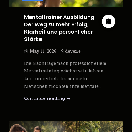
Welt
von
Mentaltrainer Ausbildung –
Fitness
Der Weg zu mehr Erfolg,
und
Klarheit und persönlicher
Gesundheit
Stärke
May 11, 2026
devene
Die Nachfrage nach professionellem
Mentaltraining wächst seit Jahren
kontinuierlich. Immer mehr
Menschen möchten ihre mentale…
Mentaltrainer
Continue reading
Ausbildung
–
Der
Weg