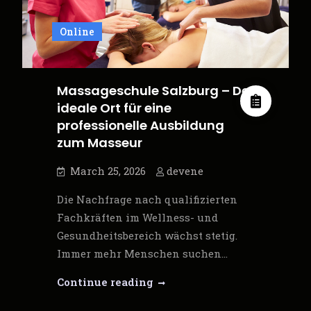
und
Online
rechtlich
absichern
Massageschule Salzburg – Der
ideale Ort für eine
professionelle Ausbildung
zum Masseur
March 25, 2026
devene
Die Nachfrage nach qualifizierten
Fachkräften im Wellness- und
Gesundheitsbereich wächst stetig.
Immer mehr Menschen suchen…
Massageschule
Continue reading
Salzburg