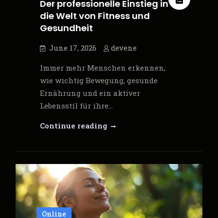
Der professionelle Einstieg in
die Welt von Fitness und
Gesundheit
June 17, 2026
devene
Immer mehr Menschen erkennen,
wie wichtig Bewegung, gesunde
Ernährung und ein aktiver
Lebensstil für ihre…
Personal
Continue reading
Trainer
Ausbildung:
Der
professionelle
Einstieg
in
die
Online