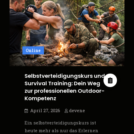
zu
mehr
Erfolg,
Klarheit
und
persönlicher
Online
Stärke
Selbstverteidigungskurs und
Survival Training: Dein Weg
zur professionellen Outdoor-
Kompetenz
April 27, 2026
devene
Ein selbstverteidigungskurs ist
heute mehr als nur das Erlernen