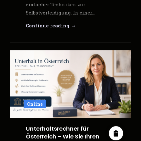
einfacher Techniken zur
Selbstverteidigung. In einer…
Selbstverteidigungskurs
Continue reading
und
Survival
Training:
Dein
Weg
zur
professionellen
Outdoor-
Kompetenz
Online
Unterhaltsrechner für
Österreich – Wie Sie Ihren