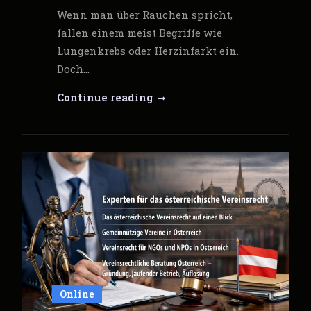
Wenn man über Rauchen spricht,
fallen einem meist Begriffe wie
Lungenkrebs oder Herzinfarkt ein.
Doch…
Wie
Continue reading
Rauchen
und
Tabakkonsum
zu
sexuellen
Funktionsstörungen
beitragen
Online