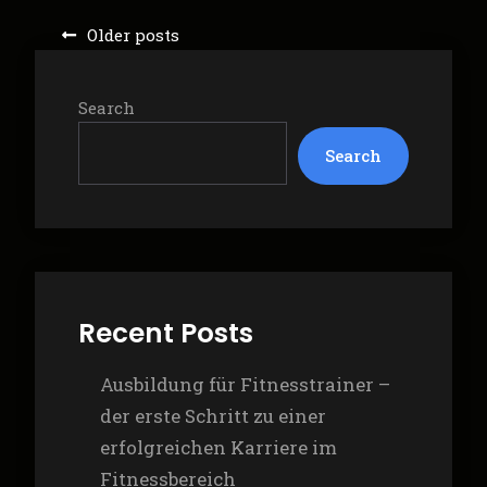
in
Posts
Older posts
Wien
navigation
–
Ganzheitliche
Search
Rechtsberatung
für
Search
Privatpersonen
und
Firmen
Recent Posts
Ausbildung für Fitnesstrainer –
der erste Schritt zu einer
erfolgreichen Karriere im
Fitnessbereich