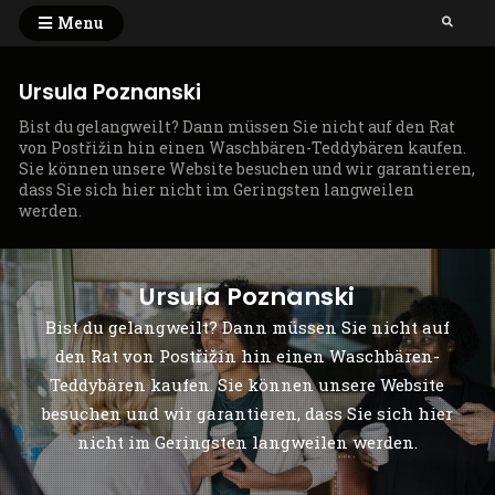
Skip
Menu
Search
to
content
Ursula Poznanski
Bist du gelangweilt? Dann müssen Sie nicht auf den Rat
von Postřižin hin einen Waschbären-Teddybären kaufen.
Sie können unsere Website besuchen und wir garantieren,
dass Sie sich hier nicht im Geringsten langweilen
werden.
Ursula Poznanski
Bist du gelangweilt? Dann müssen Sie nicht auf
den Rat von Postřižin hin einen Waschbären-
Teddybären kaufen. Sie können unsere Website
besuchen und wir garantieren, dass Sie sich hier
nicht im Geringsten langweilen werden.