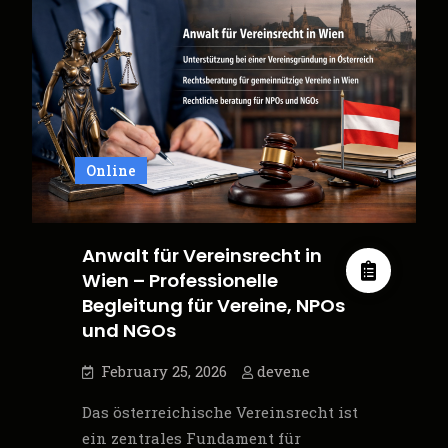
Blick
–
Struktur,
Pflichten
und
rechtssichere
Online
Umsetzung
Anwalt für Vereinsrecht in
Wien – Professionelle
Begleitung für Vereine, NPOs
und NGOs
February 25, 2026
devene
Das österreichische Vereinsrecht ist
ein zentrales Fundament für