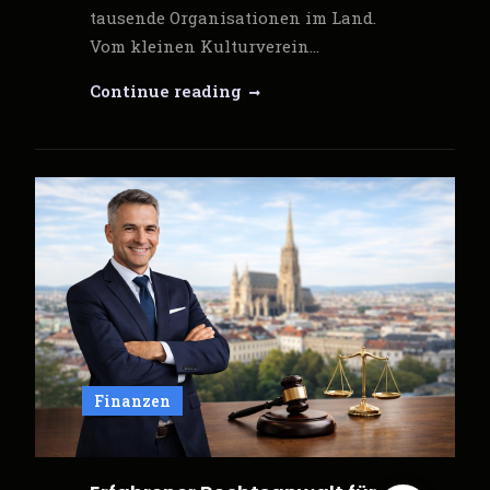
tausende Organisationen im Land.
Vom kleinen Kulturverein…
Anwalt
Continue reading
für
Vereinsrecht
in
Wien
–
Professionelle
Begleitung
für
Vereine,
NPOs
Finanzen
und
NGOs