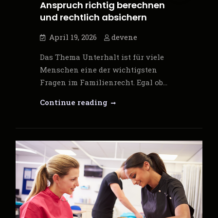
Anspruch richtig berechnen
und rechtlich absichern
April 19, 2026
devene
Das Thema Unterhalt ist für viele
Menschen eine der wichtigsten
Fragen im Familienrecht. Egal ob…
Unterhaltsrechner
Continue reading
für
Österreich
–
Wie
Sie
Ihren
Anspruch
richtig
berechnen