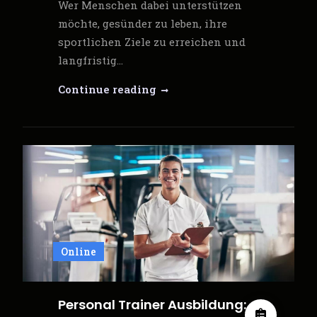
Wer Menschen dabei unterstützen
möchte, gesünder zu leben, ihre
sportlichen Ziele zu erreichen und
langfristig…
Ausbildung
Continue reading
für
Fitnesstrainer
–
der
erste
Schritt
zu
einer
Online
erfolgreichen
Karriere
im
Personal Trainer Ausbildung:
Fitnessbereich