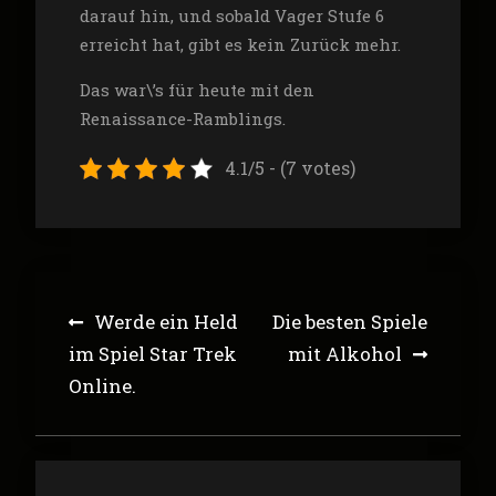
darauf hin, und sobald Vager Stufe 6
erreicht hat, gibt es kein Zurück mehr.
Das war\’s für heute mit den
Renaissance-Ramblings.
4.1/5 - (7 votes)
Post
Werde ein Held
Die besten Spiele
navigation
im Spiel Star Trek
mit Alkohol
Online.