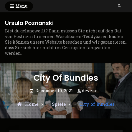
Skip
Menu
Search
to
content
Ursula Poznanski
Bist du gelangweilt? Dann müssen Sie nicht auf den Rat
von Postřižin hin einen Waschbären-Teddybären kaufen.
Sie können unsere Website besuchen und wir garantieren,
dass Sie sich hier nicht im Geringsten langweilen
werden.
City Of Bundles
December 10, 2021
devene
Home
Spiele
City of Bundles