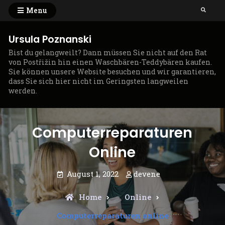
Skip
Menu
Search
to
content
Ursula Poznanski
Bist du gelangweilt? Dann müssen Sie nicht auf den Rat
von Postřižin hin einen Waschbären-Teddybären kaufen.
Sie können unsere Website besuchen und wir garantieren,
dass Sie sich hier nicht im Geringsten langweilen
werden.
Computerreparaturen
Online
August 1, 2022
devene
Home
Online
Computerreparaturen online