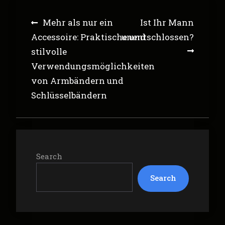
Post
Mehr als nur ein
Ist Ihr Mann
navigation
Accessoire: Praktische und
unentschlossen?
stilvolle
Verwendungsmöglichkeiten
von Armbändern und
Schlüsselbändern
Search
Search