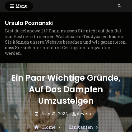
Skip
Menu
Search
to
content
Ursula Poznanski
Bist du gelangweilt? Dann müssen Sie nicht auf den Rat
von Postřižin hin einen Waschbären-Teddybären kaufen.
Sie können unsere Website besuchen und wir garantieren,
dass Sie sich hier nicht im Geringsten langweilen
werden.
Ein Paar Wichtige Gründe,
Auf Das Dampfen
Umzusteigen
July 21, 2024
devene
Home
Einkaufen