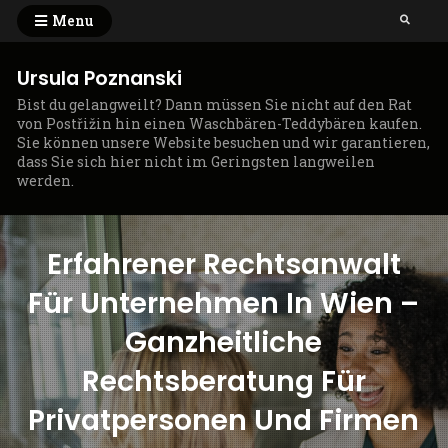
Skip
Menu
Search
to
content
Ursula Poznanski
Bist du gelangweilt? Dann müssen Sie nicht auf den Rat
von Postřižin hin einen Waschbären-Teddybären kaufen.
Sie können unsere Website besuchen und wir garantieren,
dass Sie sich hier nicht im Geringsten langweilen
werden.
Erfahrener Rechtsanwalt
Für Unternehmen In Wien –
Ganzheitliche
Rechtsberatung Für
Privatpersonen Und Firmen