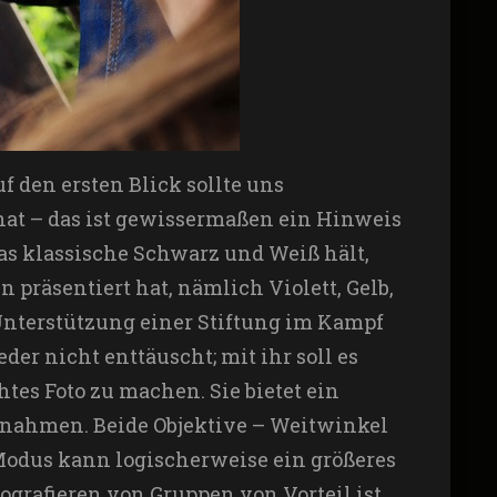
uf den ersten Blick sollte uns
hat – das ist gewissermaßen ein Hinweis
das klassische Schwarz und Weiß hält,
 präsentiert hat, nämlich Violett, Gelb,
Unterstützung einer Stiftung im Kampf
er nicht enttäuscht; mit ihr soll es
tes Foto zu machen. Sie bietet ein
nahmen. Beide Objektive – Weitwinkel
Modus kann logischerweise ein größeres
ografieren von Gruppen von Vorteil ist,