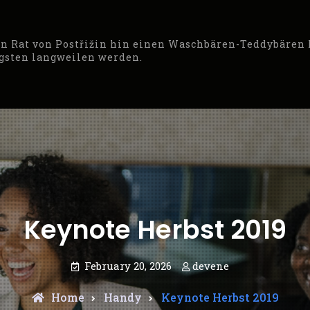
den Rat von Postřižin hin einen Waschbären-Teddybären
ngsten langweilen werden.
Keynote Herbst 2019
February 20, 2026
devene
Home
Handy
Keynote Herbst 2019