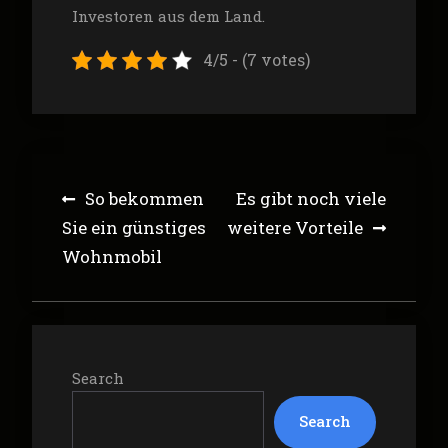
Investoren aus dem Land.
4/5 - (7 votes)
Post
So bekommen
Es gibt noch viele
navigation
Sie ein günstiges
weitere Vorteile
Wohnmobil
Search
Search