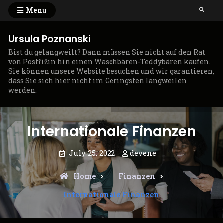
Skip
Menu
Search
to
content
Ursula Poznanski
Bist du gelangweilt? Dann müssen Sie nicht auf den Rat
von Postřižin hin einen Waschbären-Teddybären kaufen.
Sie können unsere Website besuchen und wir garantieren,
dass Sie sich hier nicht im Geringsten langweilen
werden.
Internationale Finanzen
July 25, 2022
devene
Home
Finanzen
Internationale Finanzen