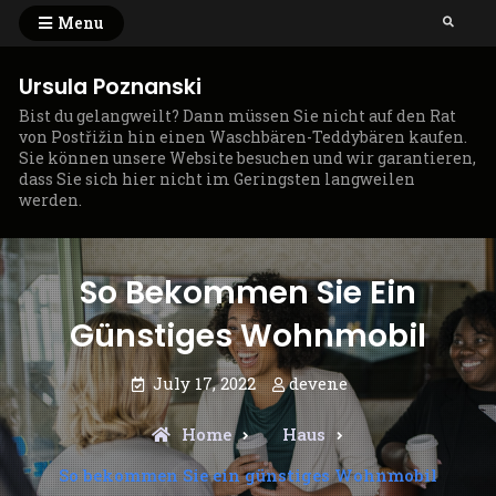
Skip
Menu
Search
to
content
Ursula Poznanski
Bist du gelangweilt? Dann müssen Sie nicht auf den Rat
von Postřižin hin einen Waschbären-Teddybären kaufen.
Sie können unsere Website besuchen und wir garantieren,
dass Sie sich hier nicht im Geringsten langweilen
werden.
So Bekommen Sie Ein
Günstiges Wohnmobil
July 17, 2022
devene
Home
Haus
So bekommen Sie ein günstiges Wohnmobil