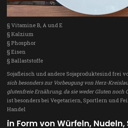
§ Vitamine B, A und E
§ Kalzium
§ Phosphor
§ Eisen
§ Ballaststoffe
Sojafleisch
und andere Sojaproduktesind frei v
sich besonders zur Vorbeugung
von Herz-Kreisla
glutenfreie Ernährung
, da sie weder Gluten noch 
ist besonders bei Vegetariern, Sportlern und Fe
Handel
in Form von Würfeln, Nudeln,