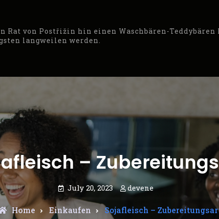
den Rat von Postřižin hin einen Waschbären-Teddybären
ngsten langweilen werden.
jafleisch – Zubereitungs
July 20, 2023
devene
Home
Einkaufen
Sojafleisch – Zubereitungsar