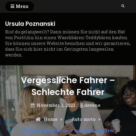
Skip
Menu
Search
to
content
Ursula Poznanski
Bist du gelangweilt? Dann müssen Sie nicht auf den Rat
von Postřižin hin einen Waschbären-Teddybären kaufen.
Sie können unsere Website besuchen und wir garantieren,
dass Sie sich hier nicht im Geringsten langweilen
werden.
Vergessliche Fahrer –
Schlechte Fahrer
November 3, 2023
devene
Home
Auto moto
Vergessliche Fahrer – schlechte Fahrer