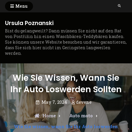
Skip
Menu
Search
to
content
Ursula Poznanski
Bist du gelangweilt? Dann müssen Sie nicht auf den Rat
von Postřižin hin einen Waschbären-Teddybären kaufen.
Sie können unsere Website besuchen und wir garantieren,
dass Sie sich hier nicht im Geringsten langweilen
werden.
Wie Sie Wissen, Wann Sie
Ihr Auto Loswerden Sollten
May 7, 2024
devene
Home
Auto moto
Wie Sie wissen, wann Sie Ihr Auto loswerden