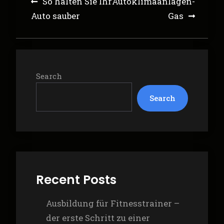
Post
So halten Sie Ihr
Autoklimaanlagen-
navigation
Auto sauber
Gas
Search
Search
Recent Posts
Ausbildung für Fitnesstrainer –
der erste Schritt zu einer