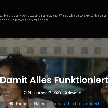
den Rat von Postřižin hin einen Waschbären-Teddybären
ngsten langweilen werden.
Damit Alles Funktionier
November 17, 2023
devene
Home
Haus
Damit alles funktioniert