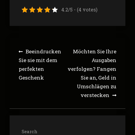
4.2/5 - (4 votes)
Post
Beeindrucken
Möchten Sie Ihre
navigation
Sie sie mit dem
Ausgaben
perfekten
verfolgen? Fangen
Geschenk
Sie an, Geld in
Umschlägen zu
verstecken
Search