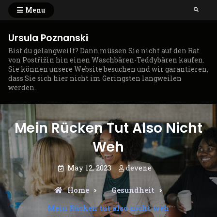
Skip
Menu
Search
to
content
Ursula Poznanski
Bist du gelangweilt? Dann müssen Sie nicht auf den Rat
von Postřižin hin einen Waschbären-Teddybären kaufen.
Sie können unsere Website besuchen und wir garantieren,
dass Sie sich hier nicht im Geringsten langweilen
werden.
Mein Rücken Tut Also Nicht
Weh
May 12, 2023
devene
Home
Gesundheit
Mein Rücken tut also nicht weh